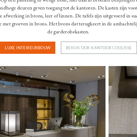
fondhoge deuren geven toegang tot de kantoren. De kasten zijn vo
afwerking in brons, leer of linnen. De tafels zijn uitgevoerd in 
ge met groeven in brons. Het brons dat terugkeert in de ambachtel
de garderobekasten.
LUXE INTERIEURBOUW
BEKIJK OOK KANTOOR COULISSE
Image