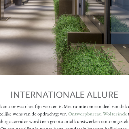
INTERNATIONALE ALLURE
kantoor waar het fijn werken is. Met ruimte om een deel van de ku
kelijke wens van de opdrachtgever.
Ontwerpbureau Wolterinck
t
chtige corridor wordt een groot aantal kunstwerken tentoongestel
. Op een panelling in wenge hout, met daarin bronzen belijningen 