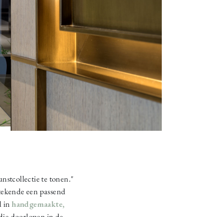
nstcollectie te tonen."
ekende een passend
d in
handgemaakte,
die doorlopen in de