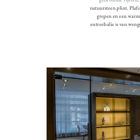
natuursteen plint. Pla
grepen en een warme 
entreebalie is van wen
Image