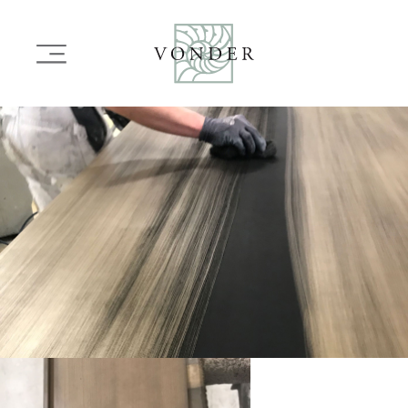
OVERSLAAN
EN
Main
NAAR
navigation
DE
INHOUD
Image
GAAN
Image