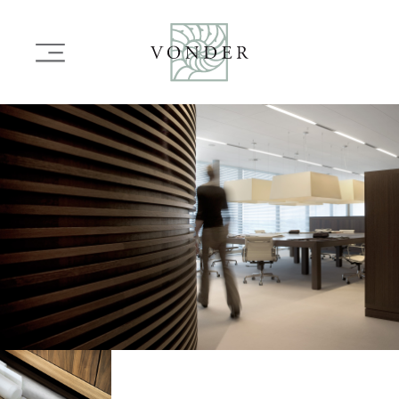
OVERSLAAN
EN
Main
NAAR
navigation
DE
INHOUD
Image
GAAN
Image