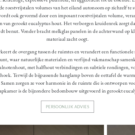
 roestvrijstalen volumes van het eiland autonoom op zichzelf te s
rdt ook gevormd door een imposant roestvrijstalen volume, vera
n van gerookt eucalyptus hout. Het verborgen kruidenrek zorgt d
t benut. Vonder bracht melkglas panelen in de achterwand op k
materiaal zacht oogt.
keert de overgang tussen de ruimtes en verandert een functionele
punt, waar natuurlijke materialen en verfijnd vakmanschap samen
lnotenhout, met halfhout verbindingen en subtiele rondingen, v
thoek. Terwijl de bijpassende hanglamp boven de eettafel de warm
. Samen zorgen ze voor harmonie in de ruimte die is ontworpen voor
aapkamer is de bijzondere bedombouw uitgevoerd in gerookt eucal
PERSOONLIJK ADVIES
Image