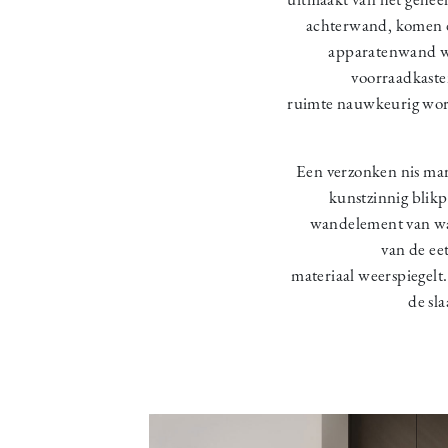
achterwand, komen de
apparatenwand wo
voorraadkaste
ruimte nauwkeurig word
Een verzonken nis mar
kunstzinnig blik
wandelement van wa
van de ee
materiaal weerspiegelt
de sl
Image