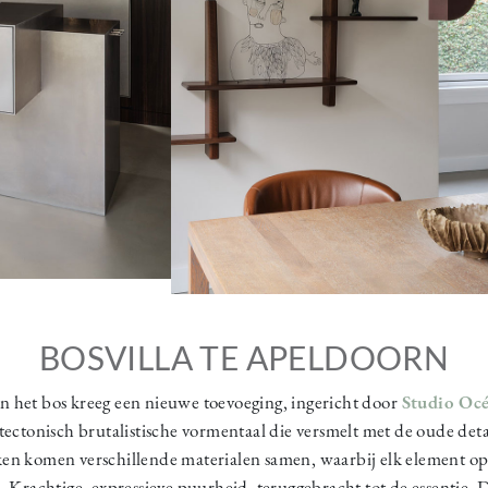
BOSVILLA TE APELDOORN
in het bos kreeg een nieuwe toevoeging, ingericht door
Studio
Oc
tectonisch brutalistische vormentaal die versmelt met de oude deta
ken komen verschillende materialen samen, waarbij elk element op 
. Krachtige, expressieve puurheid, teruggebracht tot de essentie. 