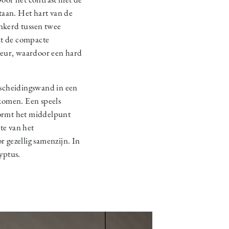
taan. Het hart van de
nkerd tussen twee
at de compacte
leur, waardoor een hard
 scheidingswand in een
komen. Een speels
ormt het middelpunt
te van het
 gezellig samenzijn. In
yptus.