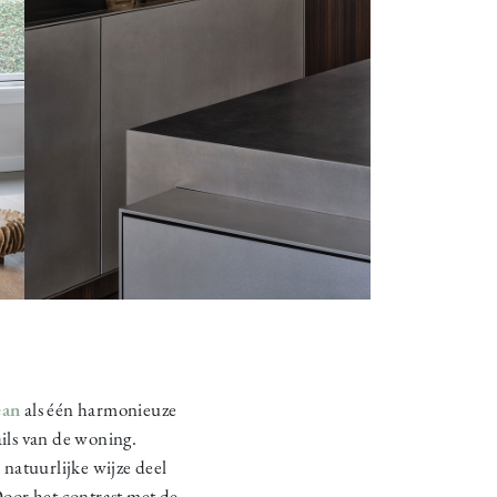
éan
als één harmonieuze
ils van de woning.
natuurlijke wijze deel
Door het contrast met de