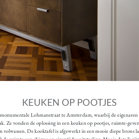
KEUKEN OP POOTJES
 monumentale Lohmanstraat te Amsterdam, waarbij de eigenaren s
k. Ze vonden de oplossing in een keuken op pootjes, ruimte-gev
en volwassen. De kooktafel is afgewerkt in een mooie diepe brons l
 de ruimte een chique en eigentijdse uitstraling. Mooie details zi