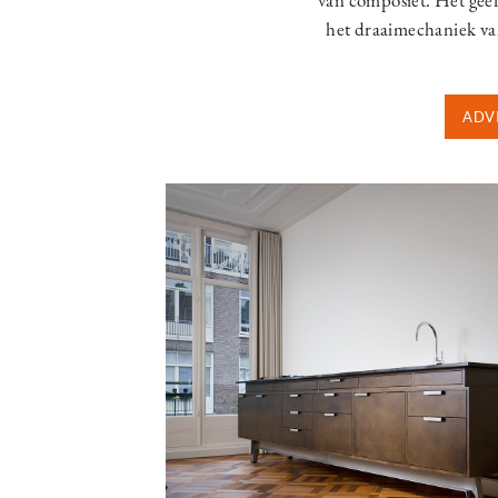
het draaimechaniek van
ADV
Image