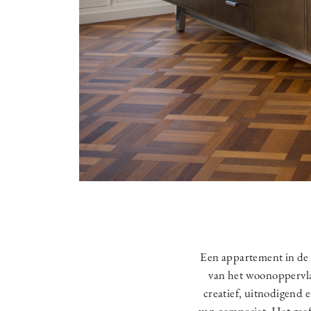
Een appartement in de
van het woonoppervla
creatief, uitnodigend 
van composiet. Het geeft