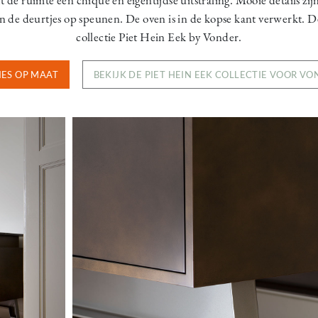
 de deurtjes op speunen. De oven is in de kopse kant verwerkt. D
collectie Piet Hein Eek by Vonder.
IES OP MAAT
BEKIJK DE PIET HEIN EEK COLLECTIE VOOR V
Image