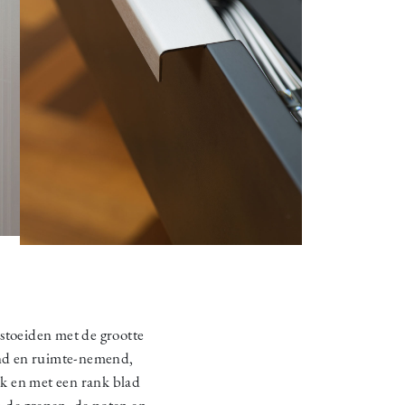
toeiden met de grootte
end en ruimte-nemend,
ak en met een rank blad
jn de grepen, de poten en