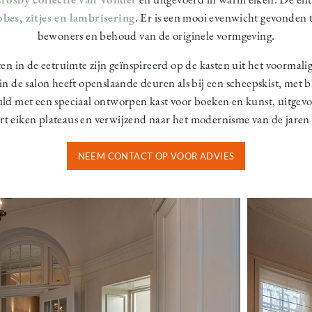
obes, zitjes en lambrisering
. Er is een mooi evenwicht gevonden 
bewoners en behoud van de originele vormgeving.
 in de eetruimte zijn geïnspireerd op de kasten uit het voormal
in de salon heeft openslaande deuren als bij een scheepskist, me
vuld met een speciaal ontworpen kast voor boeken en kunst, uitgev
rt eiken plateaus en verwijzend naar het modernisme van de jaren 
NEEM CONTACT OP VOOR ADVIES
Image