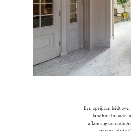
Een oprijlaan leidt ove
landhuis in oude l
afkomstig uit oude A
storage, uit de
C