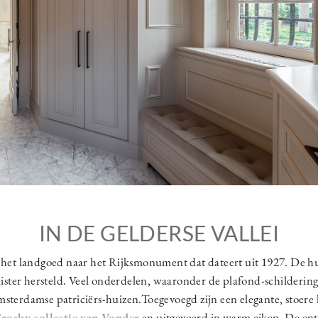
IN DE GELDERSE VALLEI
r het landgoed naar het Rijksmonument dat dateert uit 1927. De hu
uister hersteld. Veel onderdelen, waaronder de plafond-schildering
msterdamse patriciërs-huizen.Toegevoegd zijn een elegante, stoere
rosby collectie van Vonder
en uitgevoerd in warm eiken. De entr