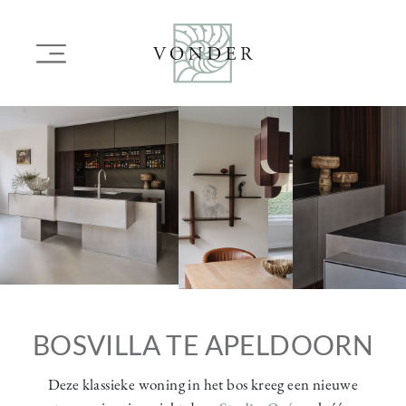
OVERSLAAN
EN
Main
NAAR
navigation
DE
INHOUD
Image
Image
Image
GAAN
BOSVILLA TE APELDOORN
Deze klassieke woning in het bos kreeg een nieuwe