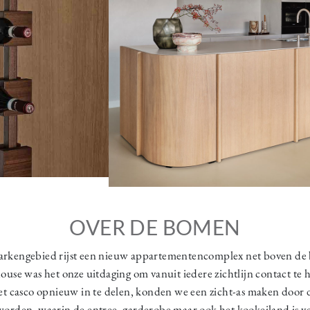
OVER DE BOMEN
arkengebied rijst een nieuw appartementencomplex net boven de
use was het onze uitdaging om vanuit iedere zichtlijn contact te 
 casco opnieuw in te delen, konden we een zicht-as maken door de
orden, waarin de entree, garderobe maar ook het kookeiland is 