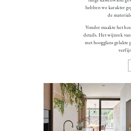
hebben we karakter ge
de material
Vonder maakte het hou
details. Het wijnrek va
met hoogglans gelakte 
verfij
Image