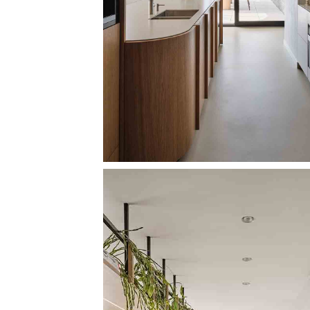
Image