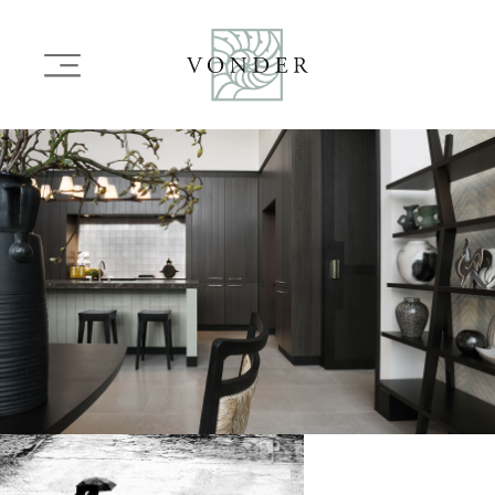
OVERSLAAN
EN
Main
NAAR
navigation
DE
INHOUD
Image
GAAN
Image