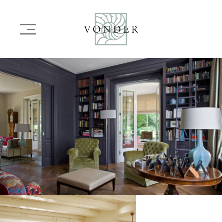
OVERSLAAN
EN
Main
NAAR
navigation
DE
INHOUD
Image
GAAN
Image