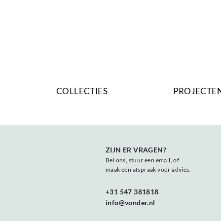
OVERSLAAN
EN
NAAR
DE
INHOUD
GAAN
Main
COLLECTIES
PROJECTE
navigation
ZIJN ER VRAGEN?
Bel ons, stuur een email, of
maak een afspraak voor advies.
+31 547 381818
info@vonder.nl