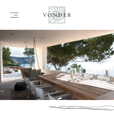
OVERSLAAN
EN
Main
NAAR
navigation
DE
INHOUD
Image
GAAN
Image